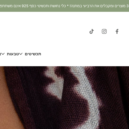
דלג
וכן
תכשיטים
טבעות
צ