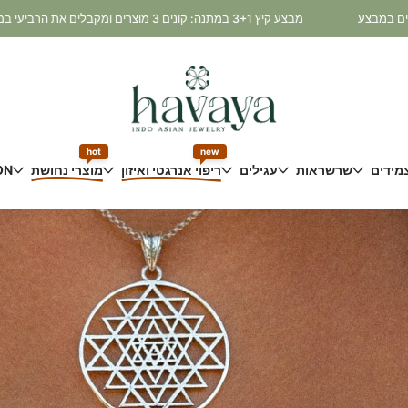
מבצע קיץ 3+1 במתנה: קונים 3 מוצרים ומקבלים את הרביעי במתנה! * כלי נחושת ותכשיטי כסף 925 אינם משתתפים במבצע
hot
new
מידים
שרשראות
עגילים
ריפוי אנרגטי ואיזון
מוצרי נחושת
ON