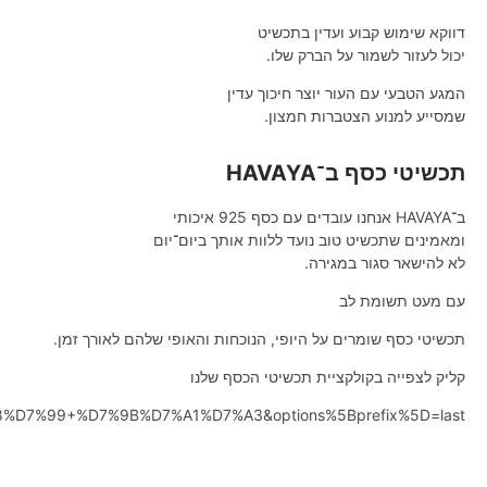
דווקא שימוש קבוע ועדין בתכשיט
יכול לעזור לשמור על הברק שלו.
המגע הטבעי עם העור יוצר חיכוך עדין
שמסייע למנוע הצטברות חמצון.
תכשיטי כסף ב־HAVAYA
ב־HAVAYA אנחנו עובדים עם כסף 925 איכותי
ומאמינים שתכשיט טוב נועד ללוות אותך ביום־יום
לא להישאר סגור במגירה.
עם מעט תשומת לב
תכשיטי כסף שומרים על היופי, הנוכחות והאופי שלהם לאורך זמן.
קליק לצפייה בקולקציית תכשיטי הכסף שלנו
98%D7%99+%D7%9B%D7%A1%D7%A3&options%5Bprefix%5D=last