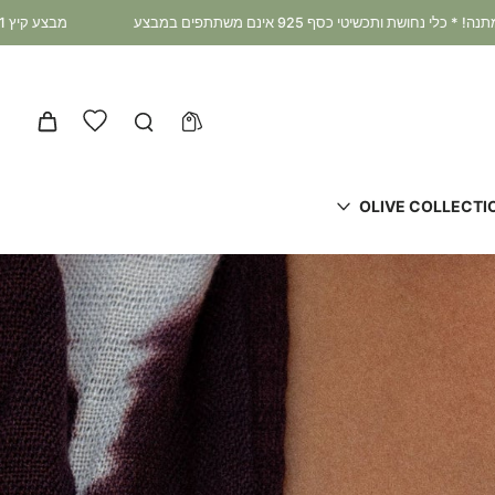
מבצע קיץ 3+1 במתנה: קונים 3 מוצרים ומקבלים את הרביעי במתנה! * כלי נחושת ותכשיטי כסף 925 אינם משתתפים במבצע
OLIVE COLLECTI