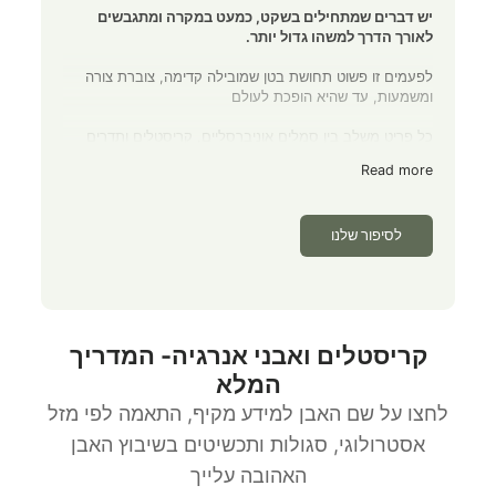
יש דברים שמתחילים בשקט, כמעט במקרה ומתגבשים
לאורך הדרך למשהו גדול יותר.
לפעמים זו פשוט תחושת בטן שמובילה קדימה, צוברת צורה
ומשמעות, עד שהיא הופכת לעולם
כל פריט משלב בין סמלים אוניברסליים, קריסטלים ותדרים
שונים — כאלה שיכולים להתאים למצב האישי של כל אחד
Read more
ברגע נתון.
העיצובים שאובים גם מצורות גיאומטריות ומהשראות עתיקות,
לסיפור שלנו
שמוסיפות לתכשיט משמעות, ייחוד ועומק.
המטרה שלנו פשוטה: ליצור חוויה של תכשיטים יפים ומדויקים,
שמדברים אליכם, מרגישים נכון ומביאים איתם משהו נוסף
מעבר ליופי — רגע קטן של חיבור לעצמכם.
קריסטלים ואבני אנרגיה- המדריך
המלא
לחצו על שם האבן למידע מקיף, התאמה לפי מזל
אסטרולוגי, סגולות ותכשיטים בשיבוץ האבן
האהובה עלייך