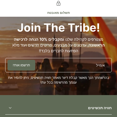
או לפי הצורך. הברק החיצוני הוא עניין של העדפה אישית. אפשר להבריק
ואפשר לאהוב את המראה הטבעי שמתעמק עם הזמן. נחושת היא חומר חי
שמשתנה ומתפתח.תחזוקה פשוטה וטבעית תשמור על בקבוקי נחושת וכוסות
תשלום מאובטח
נחושת יפים, נקיים ומוכנים לשימוש יומיומי. איך אתם מעדיפים את הנחושת
שלכם – מבריקה ובהירה או עם עומק טבעי ואותנטי?
!Join The Tribe
מצטרפים לקהילה שלנו
ומקבלים 10% הנחה לרכישה
הראשונה
, עדכונים על מבצעים, פריטים חדשים ועוד מלא
הפתעות לחברים בלבד!!
!תרשמו אותי
אימייל
בהרשמתך הנך מאשר קבלת דיוור מאתר חוויה תכשיטים, ניתן להסיר את
עצמך מהרשימה בכל עת!
חוויה תכשיטים