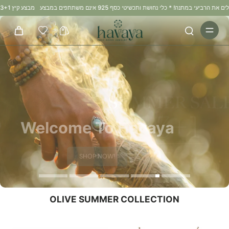
מבצע קיץ 3+1 במתנה: קונים 3 מוצרים ומקבלים את הרביעי במתנה! * כלי נחושת ותכשיטי כסף 925 אינם משתתפים במבצע
Welcome To Havaya
מגוון מוצרי איזון אנרגטי וריפוי:
קערות טיבטיות, קריסטלים מעצימים, תכשיטי נחושת, מו
SHOP NOW!
SHOP NOW!
SHOP NOW
לקולקציה המלאה
טיהור ועוד...
OLIVE SUMMER COLLECTION