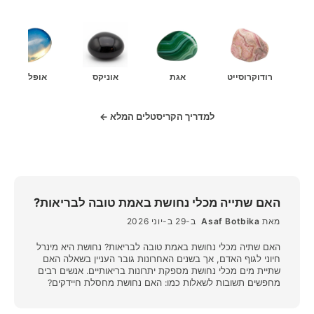
רודוקרוסייט
אגת
אוניקס
אופלית
למדריך הקריסטלים המלא ←
האם שתייה מכלי נחושת באמת טובה לבריאות?
מאת
Asaf Botbika
ב-29 ב-יוני 2026
האם שתיה מכלי נחושת באמת טובה לבריאות? נחושת היא מינרל
חיוני לגוף האדם, אך בשנים האחרונות גובר העניין בשאלה האם
שתיית מים מכלי נחושת מספקת יתרונות בריאותיים. אנשים רבים
מחפשים תשובות לשאלות כמו: האם נחושת מחסלת חיידקים?
האם יוני נחושת במים בטוחים? והאם יש הוכחות מדעיות לכך?
מהי נחושת ולמה הגוף זקוק לה? נחושת היא יסוד קורט חיוני