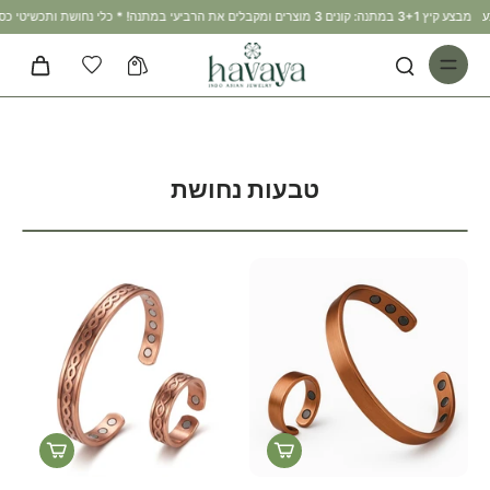
מבצע קיץ 3+1 במתנה: קונים 3 מוצרים ומקבלים את הרביעי במתנה! * כלי נחושת ותכשיטי כסף 925 אינם משתתפים במבצע
טבעות נחושת