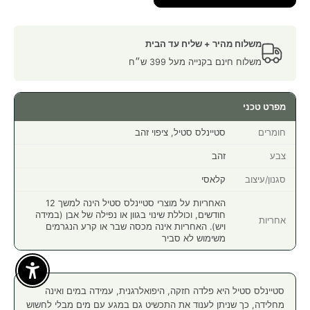
משלוח מהיר + שליח עד הבית
משלוח חינם בקנייה מעל 399 ש״ח
מפרט טכני
חומרים
סטיינלס סטיל, ציפוי זהב
צבע
זהב
סגנון/עיצוב
קלאסי
האחריות על מוצרי סטיינלס סטיל הינה למשך 12
חודשים, וכוללת שינוי בגוון או נפילה של אבן (במידה
אחריות
ויש). האחריות אינה מכסה שבר או קרע הנגרמים
משימוש לא סביר
Enable Accessibility
סטיינלס סטיל היא פלדה חזקה, היפואלרגנית, עמידה במים ואינה
מחלידה, כך שניתן לענוד את התכשיט גם במגע עם מים מבלי לחשוש