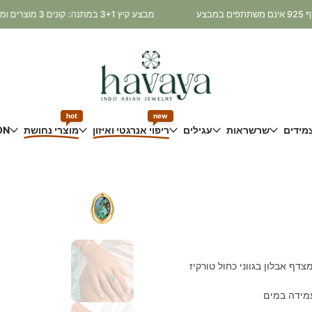
מבצע קיץ 3+1 במתנה: קונים 3 מוצרים ומקבלים את הרביעי במתנה! * כלי נחושת ותכשיטי כסף 925 אינם משתתפים במבצע
hot
new
מידים
שרשראות
עגילים
ריפוי אנרגטי ואיזון
מוצרי נחושת
ON
דף אבלון בגווני כחול טורקיז
עמידה במים