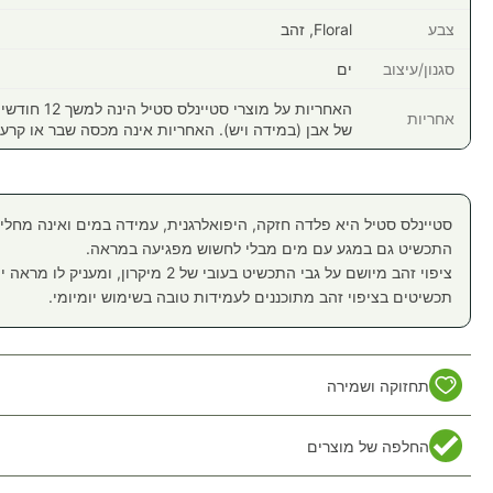
צבע
Floral, זהב
סגנון/עיצוב
ים
האחריות על מוצר
אחריות
של אבן (במידה ויש). האחריות אינה מכסה שבר או קרע
סטיינלס סטיל היא פלדה חזקה, היפואלרגנית, עמידה במים ואינה מחליד
התכשיט גם במגע עם מים מבלי לחשוש מפגיעה במראה.
ציפוי זהב מיושם על גבי התכשיט בעובי של 2 מיק
תכשיטים בציפוי זהב מתוכננים לעמידות טובה בשימוש יומיומי.
תחזוקה ושמירה
החלפה של מוצרים