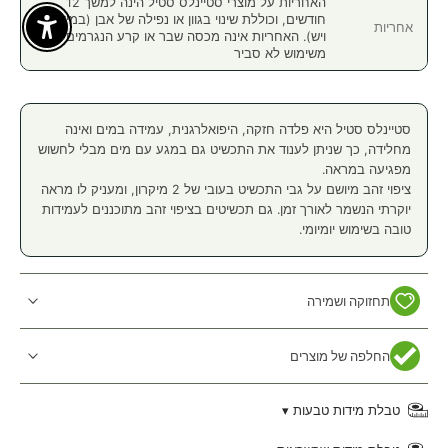
האחריות על מוצרי סטיינלס סטיל הינה למשך 12
חודשים, וכוללת שינוי בגוון או נפילה של אבן (במידה
אחריות
Enable Accessibility
ויש). האחריות אינה מכסה שבר או קרע הנגרמים
משימוש לא סביר
סטיינלס סטיל היא פלדה חזקה, היפואלרגנית, עמידה במים ואינה
מחלידה, כך שניתן לענוד את התכשיט גם במגע עם מים מבלי לחשוש
מפגיעה במראה.
ציפוי זהב מיושם על גבי התכשיט בעובי של 2 מיקרון, ומעניק לו מראה
יוקרתי הנשמר לאורך זמן. גם תכשיטים בציפוי זהב מתוכננים לעמידות
טובה בשימוש יומיומי.
תחזוקה ושמירה
החלפה של מוצרים
טבלת מידות טבעות ▾