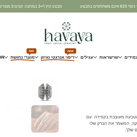
מבצע קיץ 3+1 במתנה: קונים 3 מוצרים ומקבלים את הרביעי במתנה! * כלי נחושת ותכשיטי כסף 925 אינם משתתפים במבצע
hot
new
מידים
שרשראות
עגילים
ריפוי אנרגטי ואיזון
מוצרי נחושת
ON
 הטבעת מעוצבת בקפידה עם
וקה, המשמר את הברק שלו
 שלך.