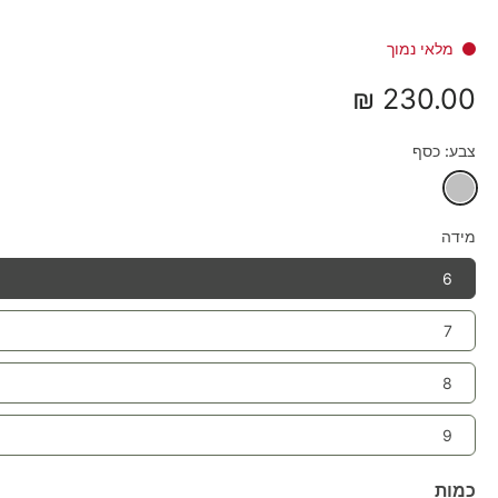
מלאי נמוך
230.00 ₪
צבע:
כסף
מידה
6
7
8
9
כמות