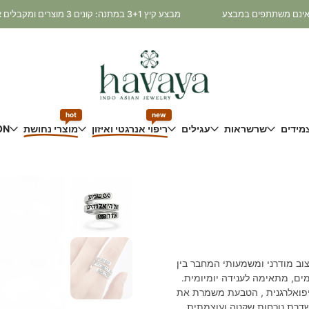
מבצע קיץ 3+1 במתנה: קונים 3 מוצרים ומקבלים את הרביעי במתנה! * כלי נחושת ותכשיטי כסף 925 אינם משתתפים במבצע
hot
new
מידים
שרשראות
עגילים
ריפוי אנרגטי ואיזון
מוצרי נחושת
ON
- עיצוב מודרני ומשמעותי המחבר בין
ים, מתאימה לענידה יומיומית.
יפואלרגנית , הטבעת משמרת את
דרת נוכחות שקטה ועוצמתית.