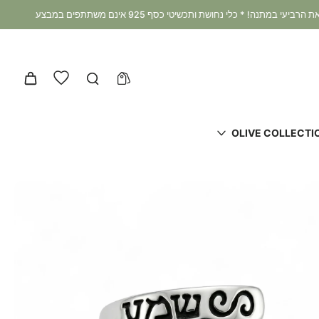
מבצע קיץ 3+1 במתנה: קונים 3 מוצרים ומקבלים את הרביעי במתנה! * כלי נחושת ותכשיטי כסף 925 אינם משתתפים במבצע
OLIVE COLLECTI
דלג
לפרטי
המוצר