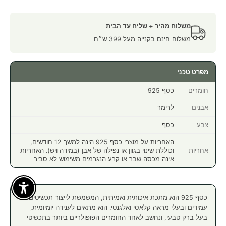
משלוח מהיר + שליח עד הבית
משלוח חינם בקנייה מעל 399 ש״ח
מפרט טכני
חומרים
כסף 925
אבנים
לרימר
צבע
כסף
האחריות על מוצרי כסף 925 הינה למשך 12 חודשים,
אחריות
וכוללת שינוי בגוון או נפילה של אבן (במידה ויש). האחריות
אינה מכסה שבר או קרע הנגרמים משימוש לא סביר
Enable Accessibility
כסף 925 הוא מתכת איכותית ואמיתית, המשמשת לייצור תכשיטים
עמידים ובעלי מראה קלאסי ואלגנטי. הוא מתאים לענידה יומיומית,
בעל ברק טבעי, ונחשב לאחד החומרים הפופולריים ביותר בתכשיטי