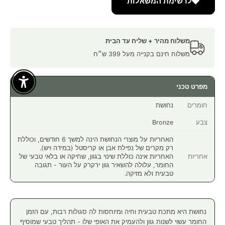
לרשימת המשאלות
משלוח מהיר + שליח עד הבית
משלוח חינם בקנייה מעל 399 ש״ח
Enable Accessibility
מפרט טכני
חומרים
נחושת
צבע
Bronze
האחריות על מוצרי הנחושת הינה למשך 6 חודשים, וכוללת
רק מקרים של נפילת אבן או קריסטל (במידה ויש).
אחריות
האחריות אינה כוללת שינוי בגוון, שחיקה או בלאי טבעי של
החומר, עלולה להשאיר גוון ירקרק על העור - תגובה
טבעית ולא מזיקה.
נחושת היא מתכת טבעית וחיה ומיוחסות לה סגולות רבות, עם הזמן
החומר עשוי לשנות גוון ולהעמיק את האופי שלו - תהליך טבעי שמוסיף