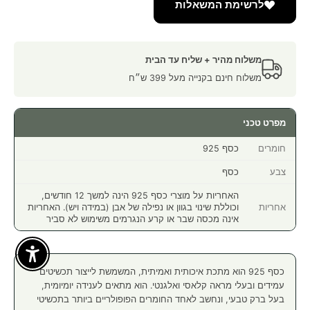
לרשימת המשאלות
משלוח מהיר + שליח עד הבית
משלוח חינם בקנייה מעל 399 ש״ח
מפרט טכני
חומרים
כסף 925
צבע
כסף
האחריות על מוצרי כסף 925 הינה למשך 12 חודשים,
אחריות
וכוללת שינוי בגוון או נפילה של אבן (במידה ויש). האחריות
אינה מכסה שבר או קרע הנגרמים משימוש לא סביר
Enable Accessibility
כסף 925 הוא מתכת איכותית ואמיתית, המשמשת לייצור תכשיטים
עמידים ובעלי מראה קלאסי ואלגנטי. הוא מתאים לענידה יומיומית,
בעל ברק טבעי, ונחשב לאחד החומרים הפופולריים ביותר בתכשיטי