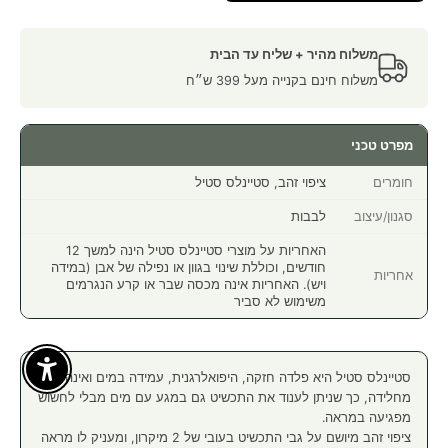
משלוח מהיר + שליח עד הבית
משלוח חינם בקנייה מעל 399 ש״ח
מפרט טכני
חומרים
ציפוי זהב, סטיינלס סטיל
סגנון/עיצוב
לבבות
האחריות על מוצרי סטיינלס סטיל הינה למשך 12
חודשים, וכוללת שינוי בגוון או נפילה של אבן (במידה
אחריות
ויש). האחריות אינה מכסה שבר או קרע הנגרמים
משימוש לא סביר
Enable Accessibility
סטיינלס סטיל היא פלדה חזקה, היפואלרגנית, עמידה במים ואינה
מחלידה, כך שניתן לענוד את התכשיט גם במגע עם מים מבלי לחשוש
מפגיעה במראה.
ציפוי זהב מיושם על גבי התכשיט בעובי של 2 מיקרון, ומעניק לו מראה