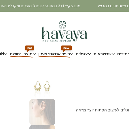
מבצע קיץ 3+1 במתנה: קונים 3 מוצרים ומקבלים את הרביעי במתנה! * כלי נחושת ותכשיטי כסף 925 אינם משתתפים במבצע
hot
new
מידים
שרשראות
עגילים
ריפוי אנרגטי ואיזון
מוצרי נחושת
ON
וגלים לעיצוב הפתוח יוצר מראה