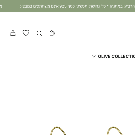
מבצע קיץ 3+1 במתנה: קונים 3 מוצרים ומקבלים את הרביעי במתנה! * כלי נחושת ותכשיטי כסף 925 אינם משתתפים במבצע
OLIVE COLLECTI
דלג
לפרטי
המוצר