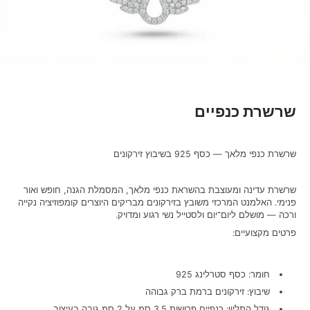
שרשרת כנפיים
שרשרת כנפי מלאך — כסף 925 בשיבוץ זירקונים
שרשרת עדינה ומעוצבת בהשראת כנפי מלאך, המסמלת הגנה, חופש ואור
פנימי. האלמנט המרכזי משובץ בזירקונים מבריקים היוצרים קומפוזיציה נקייה
ורכה — מושלם ליום־יום ולסטייל נשי רגוע ומדויק.
פרטים מקצועיים:
חומר: כסף סטרלינג 925
שיבוץ: זירקונים ברמת ברק גבוהה
גודל התליון: כנפיים פרושות 3.5 סמ על 2 סמ גובה בעיצוב