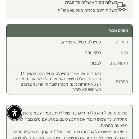
משלוח מהיר + שליח עד הבית
משלוח חינם בקנייה מעל 399 ש״ח
מפרט טכני
חומרים
סטיינלס סטיל, ציפוי זהב
צבע
כסף, זהב
סגנון/עיצוב
לבבות
האחריות על מוצרי סטיינלס סטיל הינה למשך 12
חודשים, וכוללת שינוי בגוון או נפילה של אבן (במידה
אחריות
ויש). האחריות אינה מכסה שבר או קרע הנגרמים
משימוש לא סביר
סטיינלס סטיל היא פלדה חזקה, היפואלרגנית, עמידה במים ואינה
Enable Accessibility
מחלידה, כך שניתן לענוד את התכשיט גם במגע עם מים מבלי לחשוש
מפגיעה במראה.
ציפוי זהב מיושם על גבי התכשיט בעובי של 2 מיקרון, ומעניק לו מראה
יוקרתי הנשמר לאורך זמן. גם תכשיטים בציפוי זהב מתוכננים לעמידות