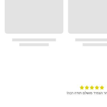
מרגישים את ההבדל , בקבוק
הגיע מהר הצמיד מושלם תודה רבה
איכותי!