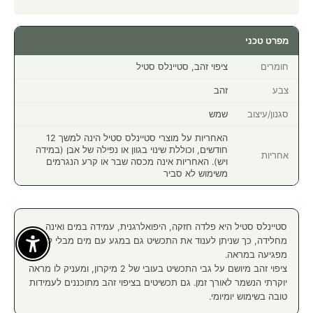
מפרט טכני
חומרים
ציפוי זהב, סטיינלס סטיל
צבע
זהב
סגנון/עיצוב
שמש
האחריות על מוצרי סטיינלס סטיל הינה למשך 12
חודשים, וכוללת שינוי בגוון או נפילה של אבן (במידה
אחריות
ויש). האחריות אינה מכסה שבר או קרע הנגרמים
משימוש לא סביר
סטיינלס סטיל היא פלדה חזקה, היפואלרגנית, עמידה במים ואינה
מחלידה, כך שניתן לענוד את התכשיט גם במגע עם מים מבלי לחשוש
Enable Accessibility
מפגיעה במראה.
ציפוי זהב מיושם על גבי התכשיט בעובי של 2 מיקרון, ומעניק לו מראה
יוקרתי הנשמר לאורך זמן. גם תכשיטים בציפוי זהב מתוכננים לעמידות
טובה בשימוש יומיומי.